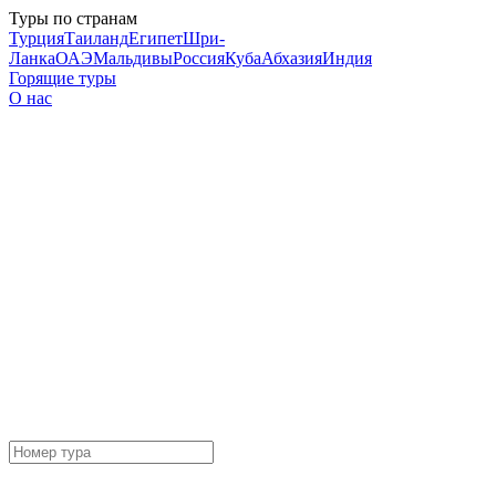
Туры по странам
Турция
Таиланд
Египет
Шри-
Ланка
ОАЭ
Мальдивы
Россия
Куба
Абхазия
Индия
Горящие туры
О нас