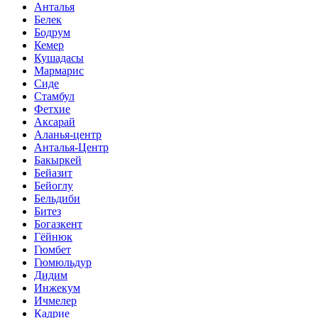
Анталья
Белек
Бодрум
Кемер
Кушадасы
Мармарис
Сиде
Стамбул
Фетхие
Аксарай
Аланья-центр
Анталья-Центр
Бакыркей
Бейазит
Бейоглу
Бельдиби
Битез
Богазкент
Гёйнюк
Гюмбет
Гюмюльдур
Дидим
Инжекум
Ичмелер
Кадрие