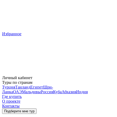
Избранное
Личный кабинет
Туры по странам
Турция
Таиланд
Египет
Шри-
Ланка
ОАЭ
Мальдивы
Россия
Куба
Абхазия
Индия
Где купить
О проекте
Контакты
Подберите мне тур