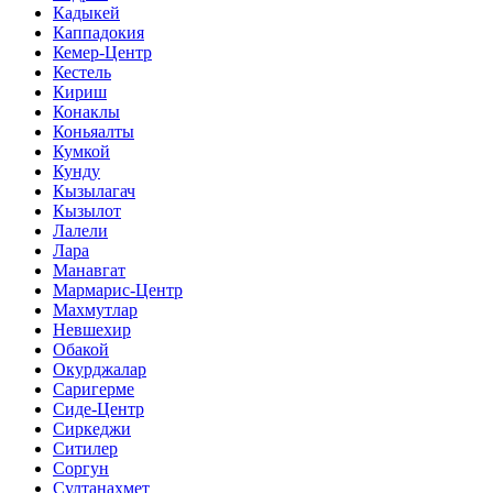
Кадыкей
Каппадокия
Кемер-Центр
Кестель
Кириш
Конаклы
Коньяалты
Кумкой
Кунду
Кызылагач
Кызылот
Лалели
Лара
Манавгат
Мармарис-Центр
Махмутлар
Невшехир
Обакой
Окурджалар
Саригерме
Сиде-Центр
Сиркеджи
Ситилер
Соргун
Султанахмет