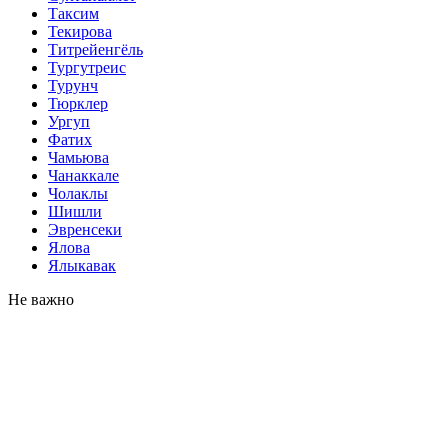
Таксим
Текирова
Титрейенгёль
Тургутреис
Турунч
Тюрклер
Ургуп
Фатих
Чамьюва
Чанаккале
Чолаклы
Шишли
Эвренсеки
Ялова
Ялыкавак
Не важно