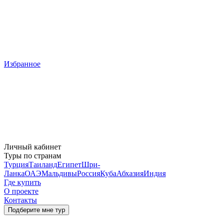
Избранное
Личный кабинет
Туры по странам
Турция
Таиланд
Египет
Шри-
Ланка
ОАЭ
Мальдивы
Россия
Куба
Абхазия
Индия
Где купить
О проекте
Контакты
Подберите мне тур