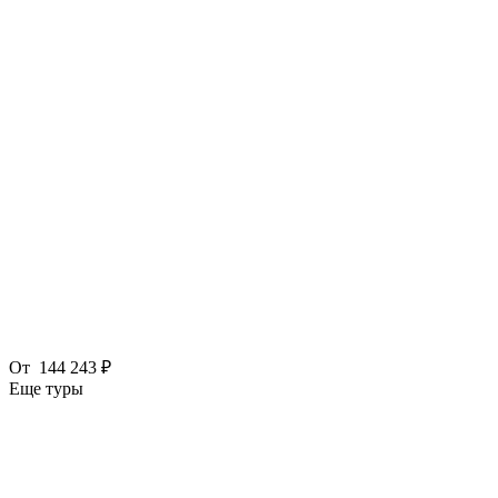
От
144 243 ₽
Еще туры