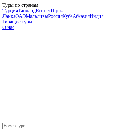
Туры по странам
Турция
Таиланд
Египет
Шри-
Ланка
ОАЭ
Мальдивы
Россия
Куба
Абхазия
Индия
Горящие туры
О нас