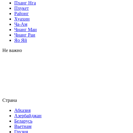
Пханг Нга
Пхукет
Районг
Хуахин
Ча-Ам
Чианг Маи
Чианг Раи
Яо Яй
Не важно
Страна
Абхазия
Азербайджан
Беларусь
Вьетнам
Грузия