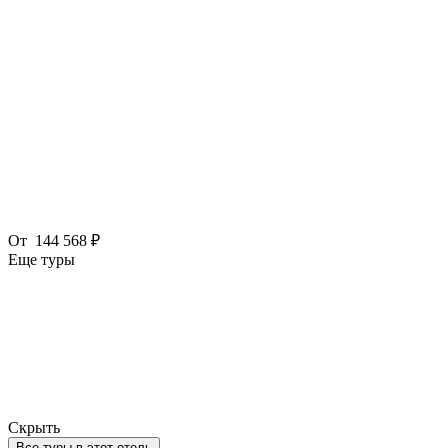
От
144 568 ₽
Еще туры
Скрыть
Все туры в этот отель