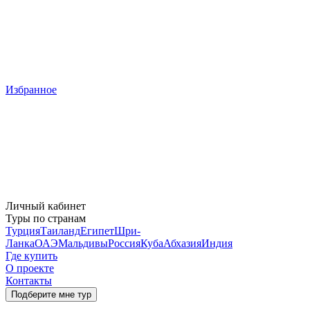
Избранное
Личный кабинет
Туры по странам
Турция
Таиланд
Египет
Шри-
Ланка
ОАЭ
Мальдивы
Россия
Куба
Абхазия
Индия
Где купить
О проекте
Контакты
Подберите мне тур