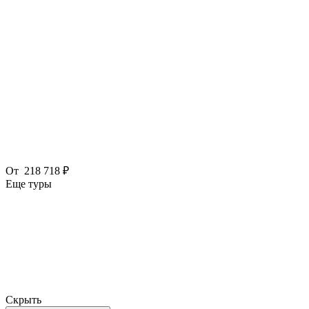
От
218 718 ₽
Еще туры
Скрыть