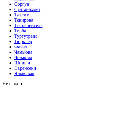
Соргун
Султанахмет
Таксим
Текирова
Титрейенгёль
Торба
Тургутреис
Тюрклер
Фатих
Чамьюва
Чолаклы
Шишли
Эвренсеки
Ялыкавак
Не важно