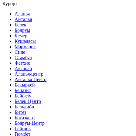
Курорт
Аланья
Анталья
Белек
Бодрум
Кемер
Кушадасы
Мармарис
Сиде
Стамбул
Фетхие
Аксарай
Аланья-центр
Анталья-Центр
Бакыркей
Бейазит
Бейоглу
Белек-Центр
Бельдиби
Битез
Богазкент
Бодрум-Центр
Гёйнюк
Гюмбет