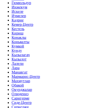
Гюмюльдур
Инжекум
Искеле
Ичмелер
Кадрие
Кемер-Центр
Кестель
Кириш
Конаклы
Коньяалты
Кумкой
Кунду
Кызылагач
Кызылот
Лалели
Лара
Манавгат
Мармарис-Центр
Махмутлар
Обакой
Окурджалар
Олюдениз
Саригерме
Сиде-Центр
Сиркеджи