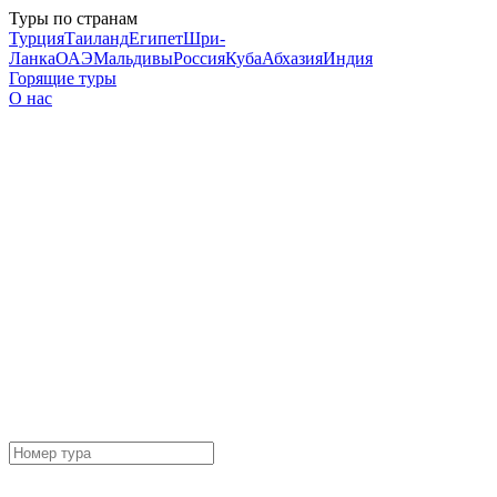
Туры по странам
Турция
Таиланд
Египет
Шри-
Ланка
ОАЭ
Мальдивы
Россия
Куба
Абхазия
Индия
Горящие туры
О нас