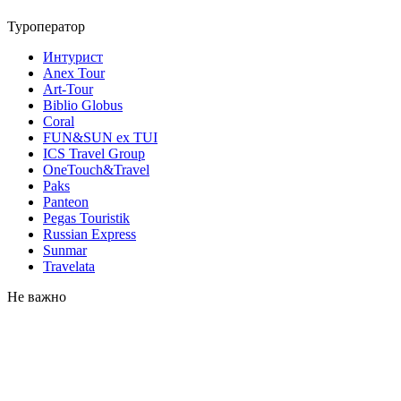
Туроператор
Интурист
Anex Tour
Art-Tour
Biblio Globus
Coral
FUN&SUN ex TUI
ICS Travel Group
OneTouch&Travel
Paks
Panteon
Pegas Touristik
Russian Express
Sunmar
Travelata
Не важно