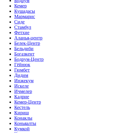
Бодрум
Кемер
Кушадасы
Мармарис
Сиде
Стамбул
Фетхие
Аланья-центр
Белек-Центр
Бельдиби
Богазкент
Бодрум-Центр
Гёйнюк
Гюмбет
Дидим
Инжекум
Искеле
Ичмелер
Кадрие
Кемер-Центр
Кестель
Кириш
Конаклы
Коньяалты
Кумкой