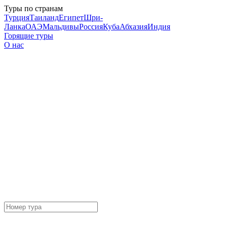
Туры по странам
Турция
Таиланд
Египет
Шри-
Ланка
ОАЭ
Мальдивы
Россия
Куба
Абхазия
Индия
Горящие туры
О нас