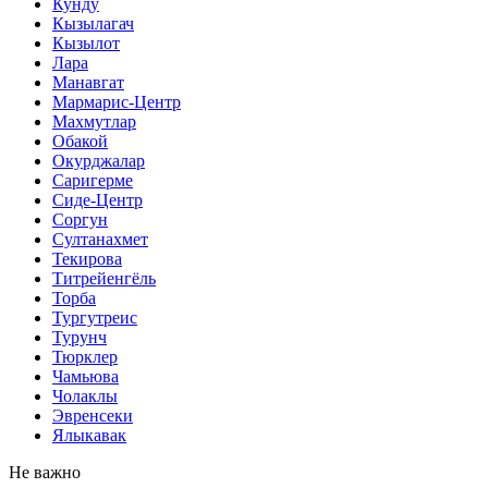
Кунду
Кызылагач
Кызылот
Лара
Манавгат
Мармарис-Центр
Махмутлар
Обакой
Окурджалар
Саригерме
Сиде-Центр
Соргун
Султанахмет
Текирова
Титрейенгёль
Торба
Тургутреис
Турунч
Тюрклер
Чамьюва
Чолаклы
Эвренсеки
Ялыкавак
Не важно