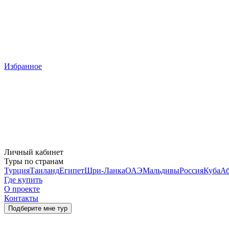
Избранное
Личный кабинет
Туры по странам
Турция
Таиланд
Египет
Шри-Ланка
ОАЭ
Мальдивы
Россия
Куба
Аб
Где купить
О проекте
Контакты
Подберите мне тур