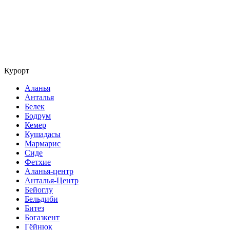
Курорт
Аланья
Анталья
Белек
Бодрум
Кемер
Кушадасы
Мармарис
Сиде
Фетхие
Аланья-центр
Анталья-Центр
Бейоглу
Бельдиби
Битез
Богазкент
Гёйнюк