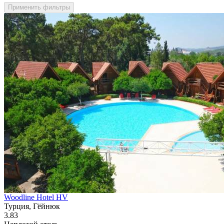
Применить фильтры
Woodline Hotel HV
Турция, Гёйнюк
3.83