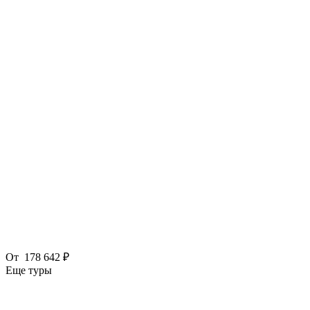
От
178 642 ₽
Еще туры