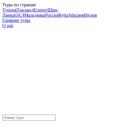
Туры по странам
Турция
Таиланд
Египет
Шри-
Ланка
ОАЭ
Мальдивы
Россия
Куба
Абхазия
Индия
Горящие туры
О нас