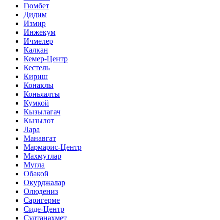
Гюмбет
Дидим
Измир
Инжекум
Ичмелер
Калкан
Кемер-Центр
Кестель
Кириш
Конаклы
Коньяалты
Кумкой
Кызылагач
Кызылот
Лара
Манавгат
Мармарис-Центр
Махмутлар
Мугла
Обакой
Окурджалар
Олюдениз
Саригерме
Сиде-Центр
Султанахмет