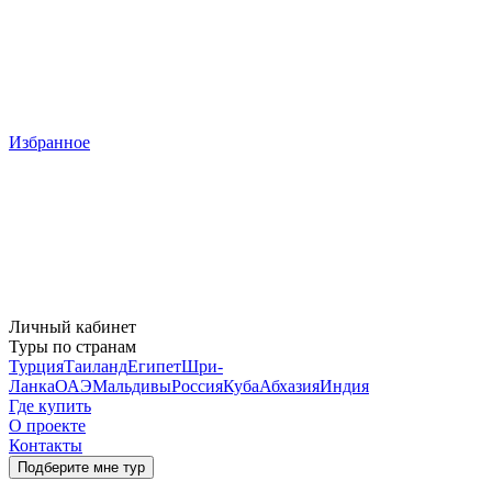
Избранное
Личный кабинет
Туры по странам
Турция
Таиланд
Египет
Шри-
Ланка
ОАЭ
Мальдивы
Россия
Куба
Абхазия
Индия
Где купить
О проекте
Контакты
Подберите мне тур