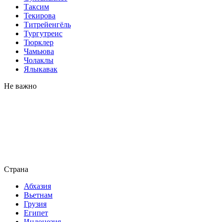
Таксим
Текирова
Титрейенгёль
Тургутреис
Тюрклер
Чамьюва
Чолаклы
Ялыкавак
Не важно
Страна
Абхазия
Вьетнам
Грузия
Египет
Индонезия