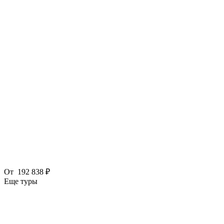
От
192 838 ₽
Еще туры