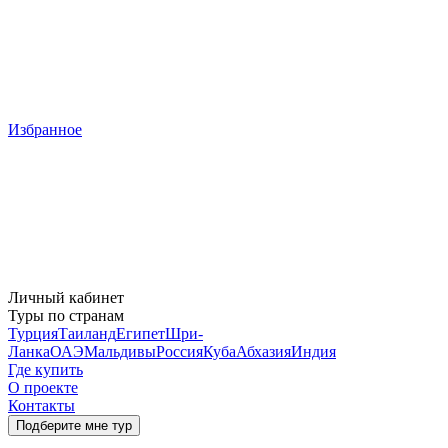
Избранное
Личный кабинет
Туры по странам
Турция
Таиланд
Египет
Шри-
Ланка
ОАЭ
Мальдивы
Россия
Куба
Абхазия
Индия
Где купить
О проекте
Контакты
Подберите мне тур