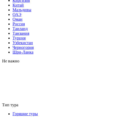
Киргизия
Китай
Мальдивы
ОАЭ
Оман
Россия
Таиланд
Танзания
Турция
Узбекистан
Черногория
Шри-Ланка
Не важно
Тип тура
Горящие туры