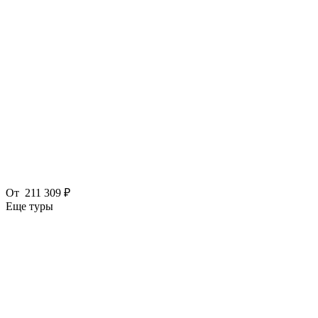
От
211 309 ₽
Еще туры