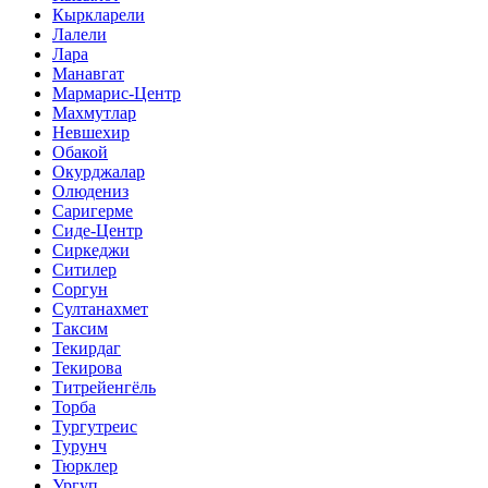
Кыркларели
Лалели
Лара
Манавгат
Мармарис-Центр
Махмутлар
Невшехир
Обакой
Окурджалар
Олюдениз
Саригерме
Сиде-Центр
Сиркеджи
Ситилер
Соргун
Султанахмет
Таксим
Текирдаг
Текирова
Титрейенгёль
Торба
Тургутреис
Турунч
Тюрклер
Ургуп