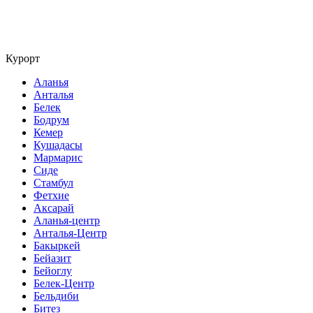
Курорт
Аланья
Анталья
Белек
Бодрум
Кемер
Кушадасы
Мармарис
Сиде
Стамбул
Фетхие
Аксарай
Аланья-центр
Анталья-Центр
Бакыркей
Бейазит
Бейоглу
Белек-Центр
Бельдиби
Битез