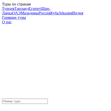
Туры по странам
Турция
Таиланд
Египет
Шри-
Ланка
ОАЭ
Мальдивы
Россия
Куба
Абхазия
Индия
Горящие туры
О нас