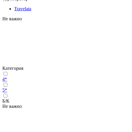
Travelata
Не важно
Категория
4*
5*
Б/К
Не важно