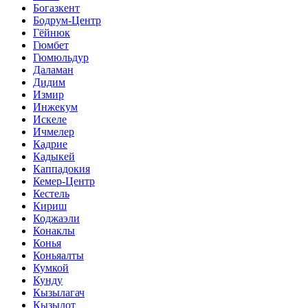
Богазкент
Бодрум-Центр
Гёйнюк
Гюмбет
Гюмюльдур
Даламан
Дидим
Измир
Инжекум
Искеле
Ичмелер
Кадрие
Кадыкей
Каппадокия
Кемер-Центр
Кестель
Кириш
Коджаэли
Конаклы
Конья
Коньяалты
Кумкой
Кунду
Кызылагач
Кызылот