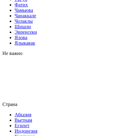
Фатих
Чамьюва
Чанаккале
Чолаклы
Шишли
Эвренсеки
Ялова
Ялыкавак
Не важно
Страна
Абхазия
Вьетнам
Египет
Индонезия