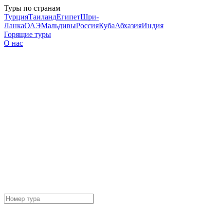
Туры по странам
Турция
Таиланд
Египет
Шри-
Ланка
ОАЭ
Мальдивы
Россия
Куба
Абхазия
Индия
Горящие туры
О нас