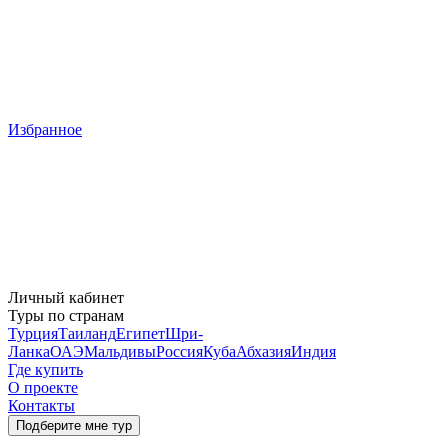
Избранное
Личный кабинет
Туры по странам
Турция
Таиланд
Египет
Шри-
Ланка
ОАЭ
Мальдивы
Россия
Куба
Абхазия
Индия
Где купить
О проекте
Контакты
Подберите мне тур