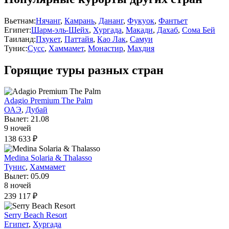
Вьетнам:
Нячанг
,
Камрань
,
Дананг
,
Фукуок
,
Фантьет
Египет:
Шарм-эль-Шейх
,
Хургада
,
Макади
,
Дахаб
,
Сома Бей
Таиланд:
Пхукет
,
Паттайя
,
Као Лак
,
Самуи
Тунис:
Сусс
,
Хаммамет
,
Монастир
,
Махдия
Горящие туры разных стран
Adagio Premium The Palm
ОАЭ
,
Дубай
Вылет: 21.08
9 ночей
138 633 ₽
Medina Solaria & Thalasso
Тунис
,
Хаммамет
Вылет: 05.09
8 ночей
239 117 ₽
Serry Beach Resort
Египет
,
Хургада