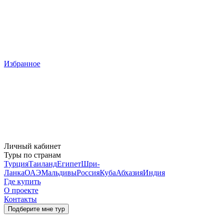
Избранное
Личный кабинет
Туры по странам
Турция
Таиланд
Египет
Шри-
Ланка
ОАЭ
Мальдивы
Россия
Куба
Абхазия
Индия
Где купить
О проекте
Контакты
Подберите мне тур