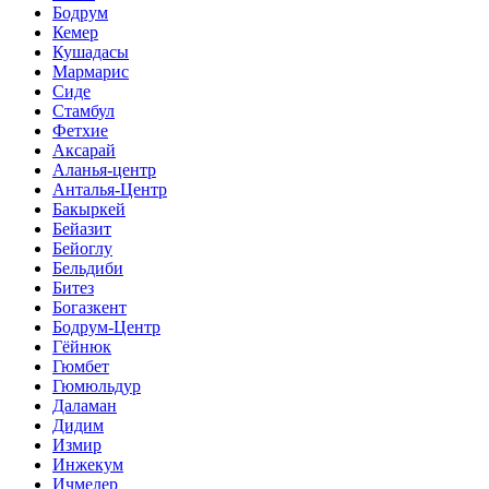
Бодрум
Кемер
Кушадасы
Мармарис
Сиде
Стамбул
Фетхие
Аксарай
Аланья-центр
Анталья-Центр
Бакыркей
Бейазит
Бейоглу
Бельдиби
Битез
Богазкент
Бодрум-Центр
Гёйнюк
Гюмбет
Гюмюльдур
Даламан
Дидим
Измир
Инжекум
Ичмелер