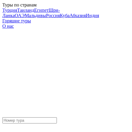
Туры по странам
Турция
Таиланд
Египет
Шри-
Ланка
ОАЭ
Мальдивы
Россия
Куба
Абхазия
Индия
Горящие туры
О нас