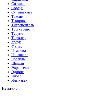
Ситилер
Соргун
Султанахмет
Таксим
Текирова
Титрейенгёль
Тургутреис
Турунч
Тюрклер
Ургуп
Фатих
Чамьюва
Чанаккале
Чолаклы
Шишли
Эвренсеки
Эдирне
Ялова
Ялыкавак
Не важно