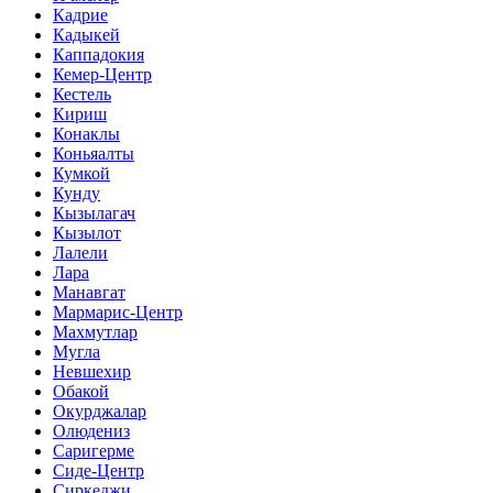
Кадрие
Кадыкей
Каппадокия
Кемер-Центр
Кестель
Кириш
Конаклы
Коньяалты
Кумкой
Кунду
Кызылагач
Кызылот
Лалели
Лара
Манавгат
Мармарис-Центр
Махмутлар
Мугла
Невшехир
Обакой
Окурджалар
Олюдениз
Саригерме
Сиде-Центр
Сиркеджи