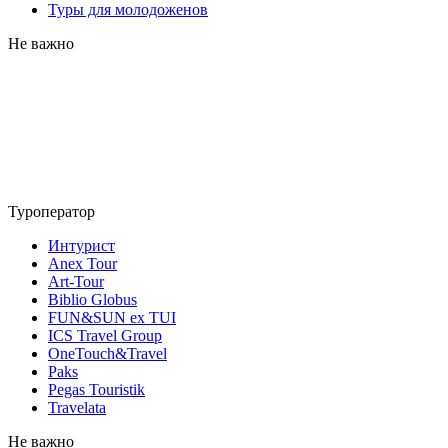
Туры для молодоженов
Не важно
Туроператор
Интурист
Anex Tour
Art-Tour
Biblio Globus
FUN&SUN ex TUI
ICS Travel Group
OneTouch&Travel
Paks
Pegas Touristik
Travelata
Не важно