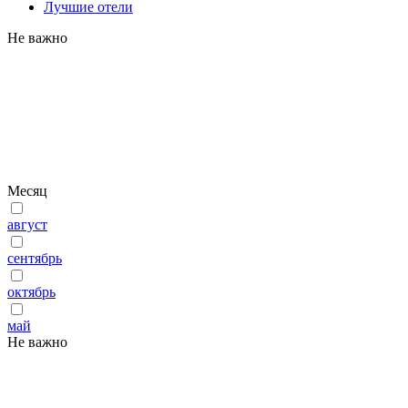
Лучшие отели
Не важно
Месяц
август
сентябрь
октябрь
май
Не важно