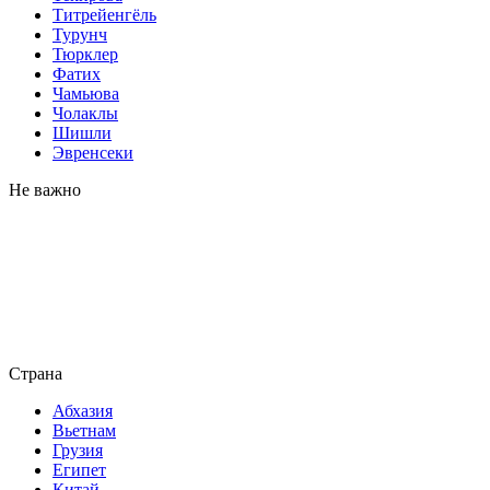
Титрейенгёль
Турунч
Тюрклер
Фатих
Чамьюва
Чолаклы
Шишли
Эвренсеки
Не важно
Страна
Абхазия
Вьетнам
Грузия
Египет
Китай