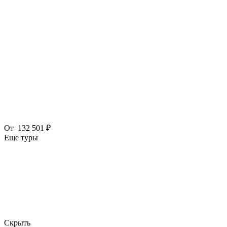
От
132 501 ₽
Еще туры
Скрыть