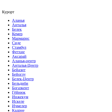
Курорт
Аланья
Анталья
Белек
Кемер
Мармарис
Сиде
Стамбул
Фетхие
Аксарай
Аланья-центр
Анталья-Центр
Бейазит
Бейоглу
Белек-Центр
Бельдиби
Богазкент
Гёйнюк
Инжекум
Искеле
Ичмелер
Кадрие