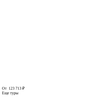
От
123 713 ₽
Еще туры