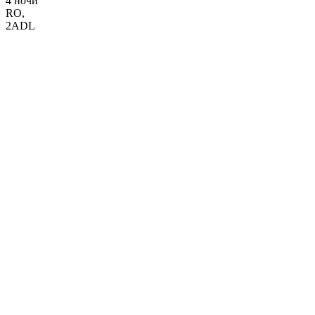
4 ночи
RO
,
2ADL