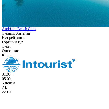
Andriake Beach Club
Турция, Анталья
Нет рейтинга
Горящий тур
Туры
Описание
Карта
31.08 -
05.09,
5 ночей
AI
,
2ADL