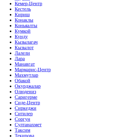
Кемер-Центр
Кестель
Кириш
Конаклы
Коньяалты
Кумкой
Кунду
Кызылагач
Кызылот
Лалели
Лара
Манавгат
Мармарис-Центр
Махмутлар
Обакой
Окурджалар
Олюдениз
Саригерме
Сиде-Центр
Сиркеджи
Ситилер
Соргун
Султанахмет
Таксим
Текирова