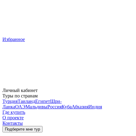
Избранное
Личный кабинет
Туры по странам
Турция
Таиланд
Египет
Шри-
Ланка
ОАЭ
Мальдивы
Россия
Куба
Абхазия
Индия
Где купить
О проекте
Контакты
Подберите мне тур