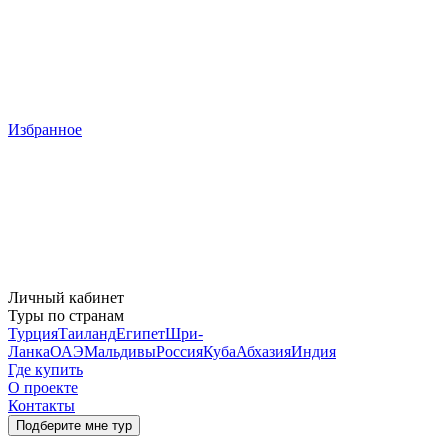
Избранное
Личный кабинет
Туры по странам
Турция
Таиланд
Египет
Шри-
Ланка
ОАЭ
Мальдивы
Россия
Куба
Абхазия
Индия
Где купить
О проекте
Контакты
Подберите мне тур