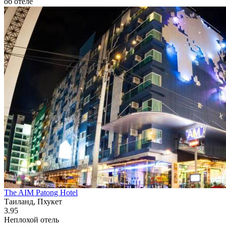
об отеле
The AIM Patong Hotel
Таиланд, Пхукет
3.95
Неплохой отель