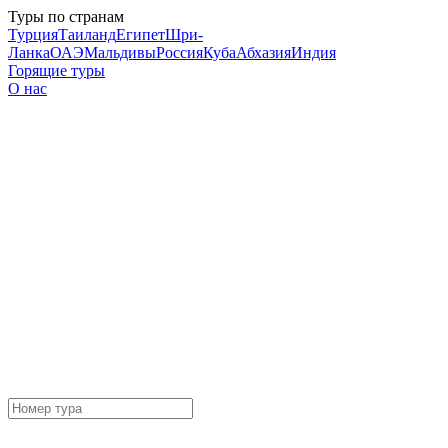
Туры по странам
Турция
Таиланд
Египет
Шри-
Ланка
ОАЭ
Мальдивы
Россия
Куба
Абхазия
Индия
Горящие туры
О нас