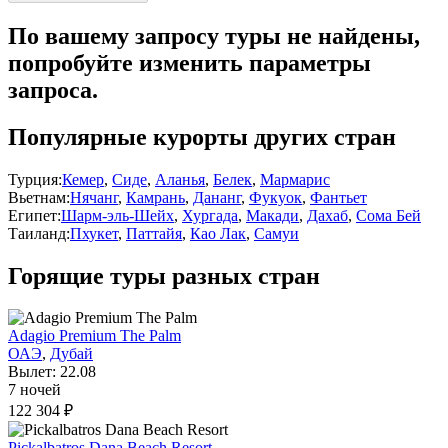
По вашему запросу туры не найдены,
попробуйте изменить параметры
запроса.
Популярные курорты других стран
Турция:
Кемер
,
Сиде
,
Аланья
,
Белек
,
Мармарис
Вьетнам:
Нячанг
,
Камрань
,
Дананг
,
Фукуок
,
Фантьет
Египет:
Шарм-эль-Шейх
,
Хургада
,
Макади
,
Дахаб
,
Сома Бей
Таиланд:
Пхукет
,
Паттайя
,
Као Лак
,
Самуи
Горящие туры разных стран
Adagio Premium The Palm
ОАЭ
,
Дубай
Вылет: 22.08
7 ночей
122 304 ₽
Pickalbatros Dana Beach Resort