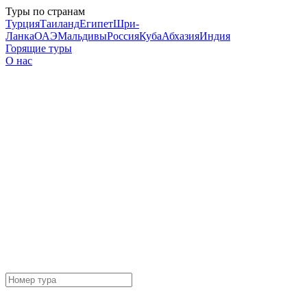
Туры по странам
Турция
Таиланд
Египет
Шри-
Ланка
ОАЭ
Мальдивы
Россия
Куба
Абхазия
Индия
Горящие туры
О нас