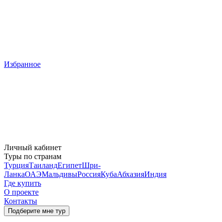
Избранное
Личный кабинет
Туры по странам
Турция
Таиланд
Египет
Шри-
Ланка
ОАЭ
Мальдивы
Россия
Куба
Абхазия
Индия
Где купить
О проекте
Контакты
Подберите мне тур