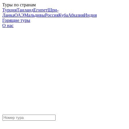
Туры по странам
Турция
Таиланд
Египет
Шри-
Ланка
ОАЭ
Мальдивы
Россия
Куба
Абхазия
Индия
Горящие туры
О нас