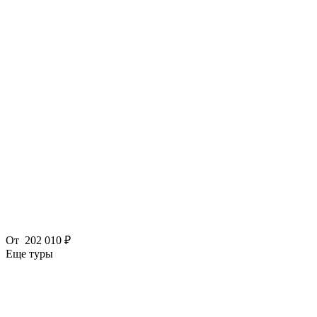
От
202 010 ₽
Еще туры