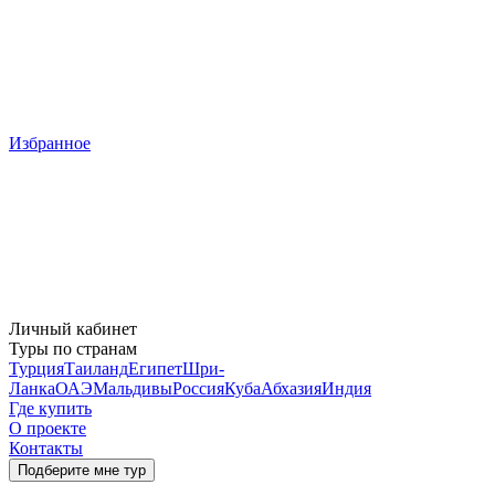
Избранное
Личный кабинет
Туры по странам
Турция
Таиланд
Египет
Шри-
Ланка
ОАЭ
Мальдивы
Россия
Куба
Абхазия
Индия
Где купить
О проекте
Контакты
Подберите мне тур