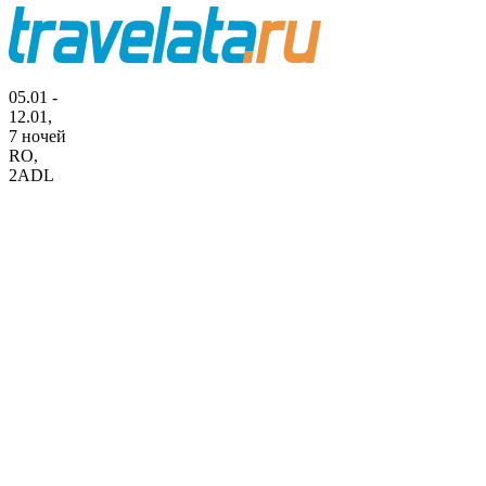
05.01 -
12.01,
7 ночей
RO
,
2ADL