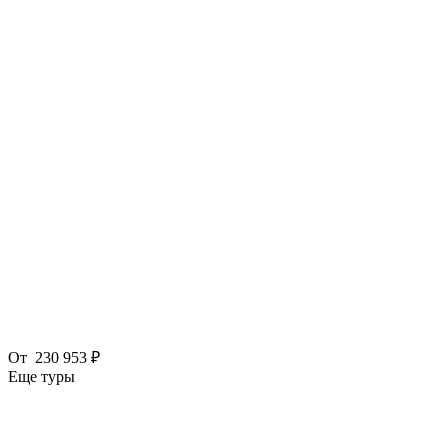
От
230 953 ₽
Еще туры