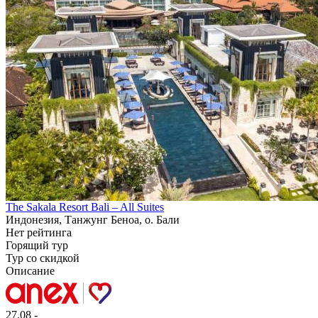
The Sakala Resort Bali – All Suites
Индонезия, Танжунг Беноа, о. Бали
Нет рейтинга
Горящий тур
Тур со скидкой
Описание
27.08 -