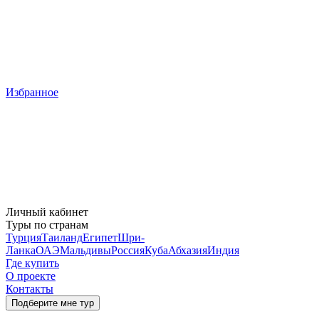
Избранное
Личный кабинет
Туры по странам
Турция
Таиланд
Египет
Шри-
Ланка
ОАЭ
Мальдивы
Россия
Куба
Абхазия
Индия
Где купить
О проекте
Контакты
Подберите мне тур