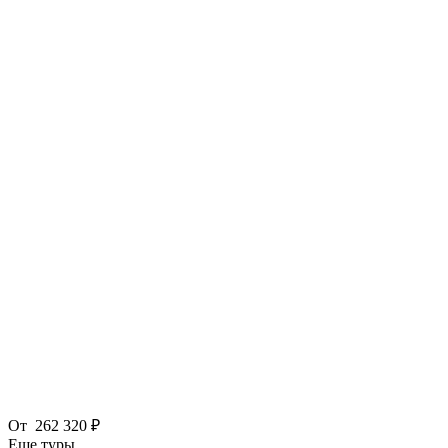
От
262 320 ₽
Еще туры