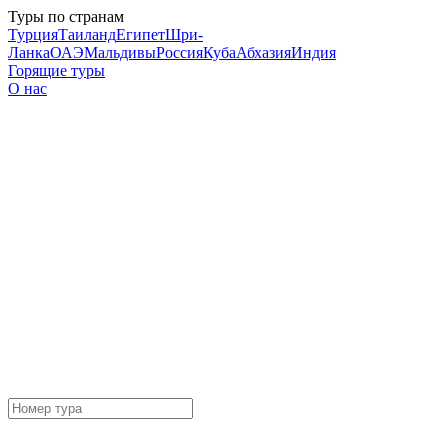
Туры по странам
Турция
Таиланд
Египет
Шри-
Ланка
ОАЭ
Мальдивы
Россия
Куба
Абхазия
Индия
Горящие туры
О нас