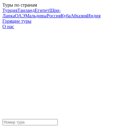
Туры по странам
Турция
Таиланд
Египет
Шри-
Ланка
ОАЭ
Мальдивы
Россия
Куба
Абхазия
Индия
Горящие туры
О нас