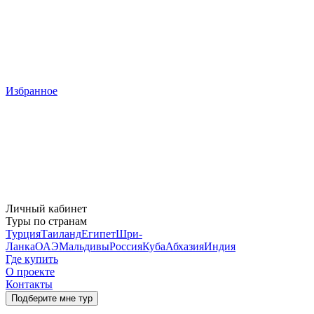
Избранное
Личный кабинет
Туры по странам
Турция
Таиланд
Египет
Шри-
Ланка
ОАЭ
Мальдивы
Россия
Куба
Абхазия
Индия
Где купить
О проекте
Контакты
Подберите мне тур