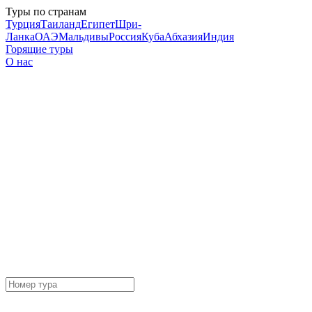
Туры по странам
Турция
Таиланд
Египет
Шри-
Ланка
ОАЭ
Мальдивы
Россия
Куба
Абхазия
Индия
Горящие туры
О нас