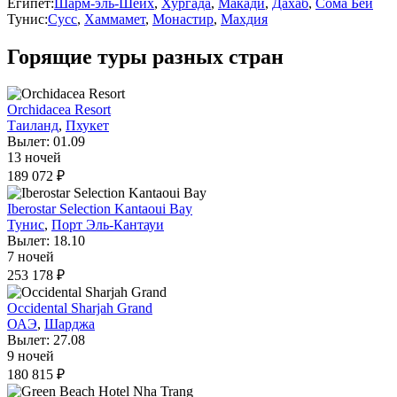
Египет:
Шарм-эль-Шейх
,
Хургада
,
Макади
,
Дахаб
,
Сома Бей
Тунис:
Сусс
,
Хаммамет
,
Монастир
,
Махдия
Горящие туры разных стран
Orchidacea Resort
Таиланд
,
Пхукет
Вылет: 01.09
13 ночей
189 072 ₽
Iberostar Selection Kantaoui Bay
Тунис
,
Порт Эль-Кантауи
Вылет: 18.10
7 ночей
253 178 ₽
Occidental Sharjah Grand
ОАЭ
,
Шарджа
Вылет: 27.08
9 ночей
180 815 ₽