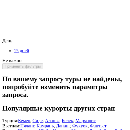
День
15 дней
Не важно
Применить фильтры
По вашему запросу туры не найдены,
попробуйте изменить параметры
запроса.
Популярные курорты других стран
Турция:
Кемер
,
Сиде
,
Аланья
,
Белек
,
Мармарис
Вьетнам:
Нячанг
,
Камрань
,
Дананг
,
Фукуок
,
Фантьет