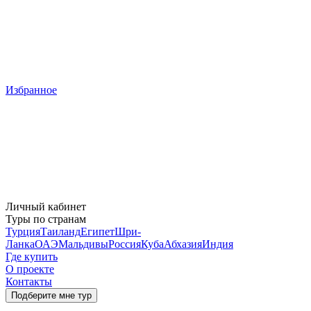
Избранное
Личный кабинет
Туры по странам
Турция
Таиланд
Египет
Шри-
Ланка
ОАЭ
Мальдивы
Россия
Куба
Абхазия
Индия
Где купить
О проекте
Контакты
Подберите мне тур