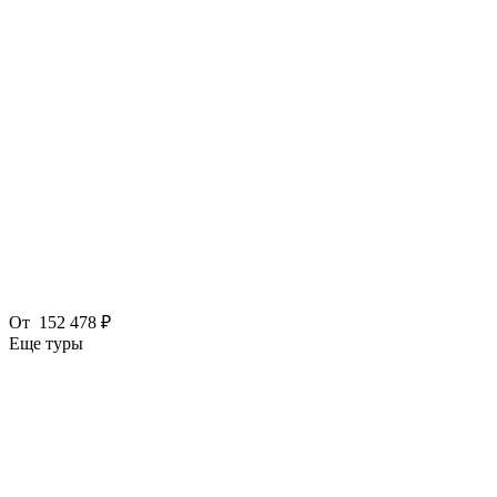
От
152 478 ₽
Еще туры