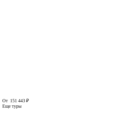
От
151 443 ₽
Еще туры