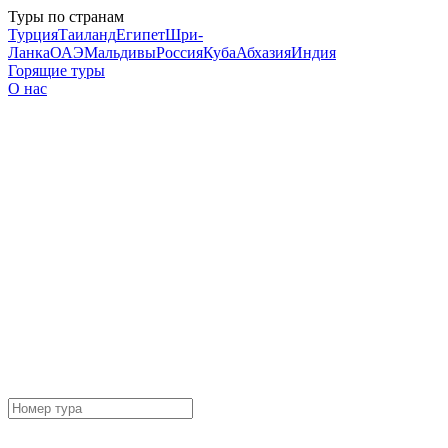
Туры по странам
Турция
Таиланд
Египет
Шри-
Ланка
ОАЭ
Мальдивы
Россия
Куба
Абхазия
Индия
Горящие туры
О нас