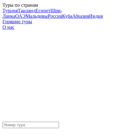
Туры по странам
Турция
Таиланд
Египет
Шри-
Ланка
ОАЭ
Мальдивы
Россия
Куба
Абхазия
Индия
Горящие туры
О нас