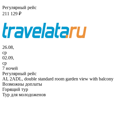
Регулярный рейс
211 129 ₽
26.08,
ср
02.09,
ср
7 ночей
Регулярный рейс
AI,
2ADL, double standard room garden view with balcony
Возможны доплаты
Горящий тур
Тур для молодоженов