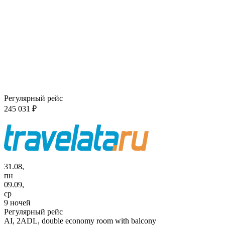
Регулярный рейс
245 031 ₽
31.08,
пн
09.09,
ср
9 ночей
Регулярный рейс
AI,
2ADL, double economy room with balcony