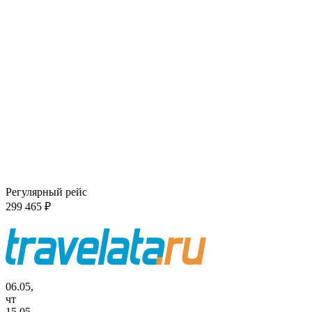
Регулярный рейс
299 465 ₽
06.05,
чт
15.05,