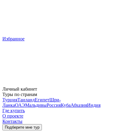
Избранное
Личный кабинет
Туры по странам
Турция
Таиланд
Египет
Шри-
Ланка
ОАЭ
Мальдивы
Россия
Куба
Абхазия
Индия
Где купить
О проекте
Контакты
Подберите мне тур