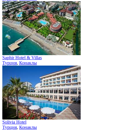
Saphir Hotel & Villas
Турция
,
Конаклы
Solivia Hotel
Турция
,
Конаклы