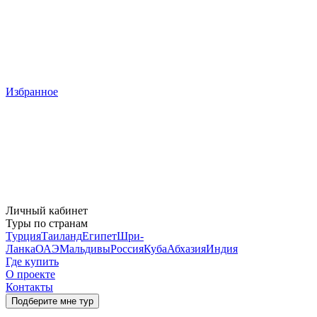
Избранное
Личный кабинет
Туры по странам
Турция
Таиланд
Египет
Шри-
Ланка
ОАЭ
Мальдивы
Россия
Куба
Абхазия
Индия
Где купить
О проекте
Контакты
Подберите мне тур