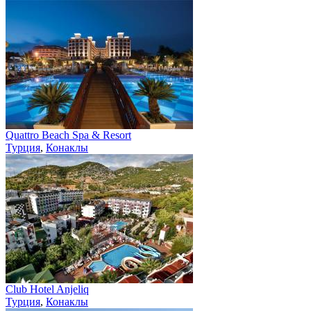
Quattro Beach Spa & Resort
Турция
,
Конаклы
Club Hotel Anjeliq
Турция
,
Конаклы