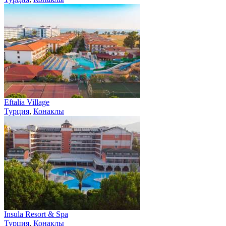
Eftalia Village
Турция
,
Конаклы
Insula Resort & Spa
Турция
,
Конаклы