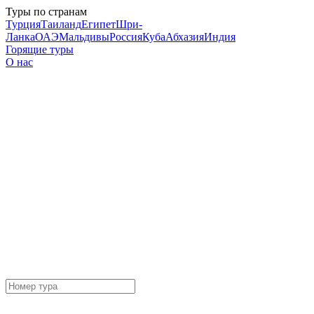
Туры по странам
Турция
Таиланд
Египет
Шри-
Ланка
ОАЭ
Мальдивы
Россия
Куба
Абхазия
Индия
Горящие туры
О нас