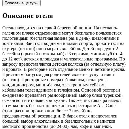
Показать еще туры
Описание отеля
Отель находится на первой береговой линии. На песчано-
галечном пляже отдыхающие могут бесплатно пользоваться
полотенцами (бесплатная замена раз в день), шезлонгами и
зонтиками. Заняться водными видами спорта, прокатиться на
скутере (платно) или сыграть волейбол. Детей порадуют 2
бассейна (крытый и открытый) с 3 горками, мини-клуб (от 4
до 12 лет), детская площадка и увлекательные программы. По
запросу предоставляется детская коляска (за отдельную плату)
и кровать. В ресторане есть отдельное меню и детские кресла.
Приятным бонусом для родителей является услуги няни
(платно). Просторные номера с балконом, оснащены
кондиционером, мини-баром, электронным сейфом,
кабельным телевидением и телефоном. Основной ресторан
ежедневно предлагает разнообразный выбор блюд турецкой,
османской и итальянской кухни. Так же, постояльцы имеют
возможность бесплатно поужинать в ресторане A la Carte
(один раз при проживании более 7 ночей) по
предварительной резервации. В барах отеля предоставлен
большой выбор алкогольных и безалкогольных напитков
местного производства (до 24:00), чая, кофе и выпечки.