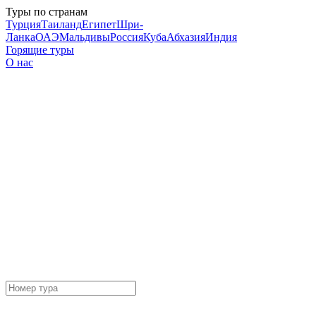
Туры по странам
Турция
Таиланд
Египет
Шри-
Ланка
ОАЭ
Мальдивы
Россия
Куба
Абхазия
Индия
Горящие туры
О нас