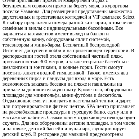
Отель приглашает провести комфортный отдых с
безупречным сервисом прямо на берегу моря, в курортном
поселке Чамьюва. Для размещения представлены множество
двухэтажных и трехэтажных коттеджей и VIP комплекс Select.
К выбору предложены номера разной категории, в том числе
семейные и виллы с индивидуальными бассейнами. Все
варианты апартаментов имеют выход на балкон и
собственную ванну, оборудованы сплит системой,
телевизором и мини-баром. Бесплатный беспроводной
Интернет доступен в лобби и на прилегающей территории. В
распоряжении гостей отеля собственный частный пляж,
протяженностью 300 метров, а также открытые бассейны с
шезлонгами и зонтиками, и водные горки. Гости смогут
посетить занятия водной гимнастикой. Также, имеется два
деревянных пирса и пандусы для входа в море. Есть
возможность заказать беседки на пляже и павильоны на
причале за дополнительную плату. Кроме того, оборудованы
площадки для минигольфа, мини-футбола и баскетбола.
Отдыхающие смогут поиграть в настольный теннис и дартс
или потренироваться в фитнес-центре. SPA центр приглашает
на расслабляющие процедуры в турецкую баню, сауну или в
массажный кабинет. Самым юным отдыхающем некогда будет
скучать. Для них оборудованы детские площадки, в том числе
и на пляже, детский бассейн и луна-парк, функционирует
детский клуб. В ресторане для малышей предусмотрены