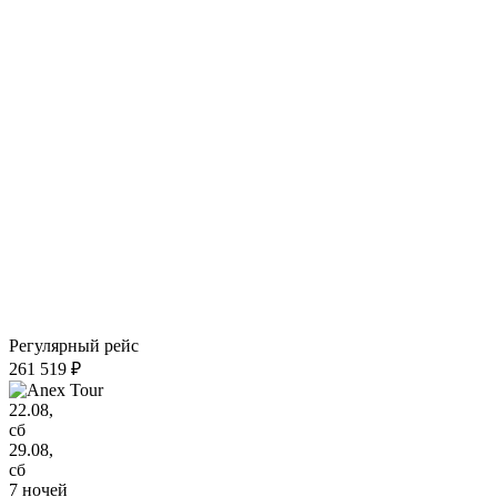
Регулярный рейс
261 519 ₽
22.08,
сб
29.08,
сб
7 ночей