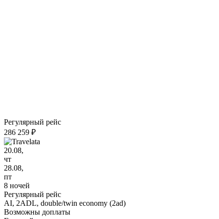
Регулярный рейс
286 259 ₽
20.08,
чт
28.08,
пт
8 ночей
Регулярный рейс
AI,
2ADL, double/twin economy (2ad)
Возможны доплаты