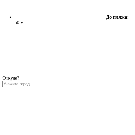
До пляжа:
50 м
Откуда?