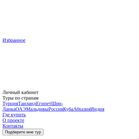
Избранное
Личный кабинет
Туры по странам
Турция
Таиланд
Египет
Шри-
Ланка
ОАЭ
Мальдивы
Россия
Куба
Абхазия
Индия
Где купить
О проекте
Контакты
Подберите мне тур