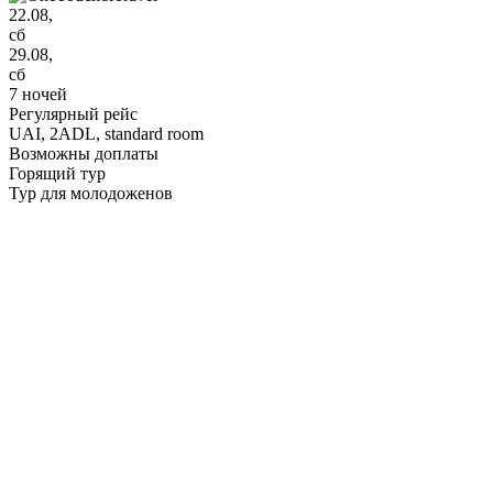
22.08,
сб
29.08,
сб
7 ночей
Регулярный рейс
UAI,
2ADL, standard room
Возможны доплаты
Горящий тур
Тур для молодоженов