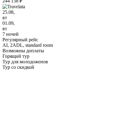
244 158 ₽
25.08,
вт
01.09,
вт
7 ночей
Регулярный рейс
AI,
2ADL, standard room
Возможны доплаты
Горящий тур
Тур для молодоженов
Тур со скидкой