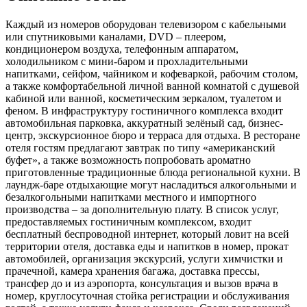
Каждый из номеров оборудован телевизором с кабельными
или спутниковыми каналами, DVD – плеером,
кондиционером воздуха, телефонным аппаратом,
холодильником с мини-баром и прохладительными
напитками, сейфом, чайником и кофеваркой, рабочим столом,
а также комфортабельной личной ванной комнатой с душевой
кабиной или ванной, косметическим зеркалом, туалетом и
феном. В инфраструктуру гостиничного комплекса входит
автомобильная парковка, аккуратный зелёный сад, бизнес-
центр, экскурсионное бюро и терраса для отдыха. В ресторане
отеля гостям предлагают завтрак по типу «американский
буфет», а также возможность попробовать ароматно
приготовленные традиционные блюда региональной кухни. В
лаундж-баре отдыхающие могут насладиться алкогольными и
безалкогольными напитками местного и импортного
производства – за дополнительную плату. В список услуг,
предоставляемых гостиничным комплексом, входит
бесплатный беспроводной интернет, который ловит на всей
территории отеля, доставка еды и напитков в номер, прокат
автомобилей, организация экскурсий, услуги химчистки и
прачечной, камера хранения багажа, доставка прессы,
трансфер до и из аэропорта, консультация и вызов врача в
номер, круглосуточная стойка регистрации и обслуживания