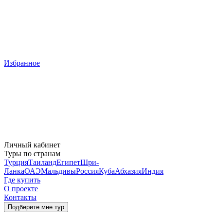
Избранное
Личный кабинет
Туры по странам
Турция
Таиланд
Египет
Шри-
Ланка
ОАЭ
Мальдивы
Россия
Куба
Абхазия
Индия
Где купить
О проекте
Контакты
Подберите мне тур