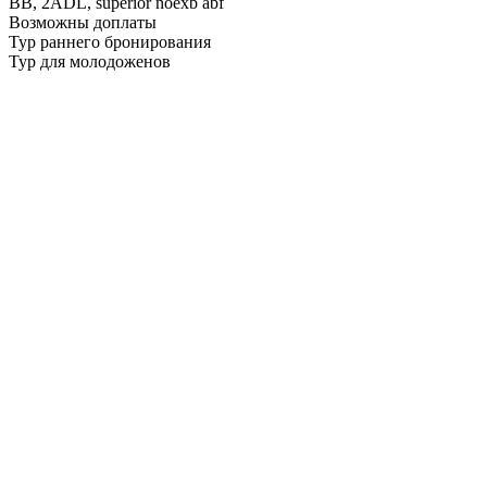
BB,
2ADL, superior noexb abf
Возможны доплаты
Тур раннего бронирования
Тур для молодоженов