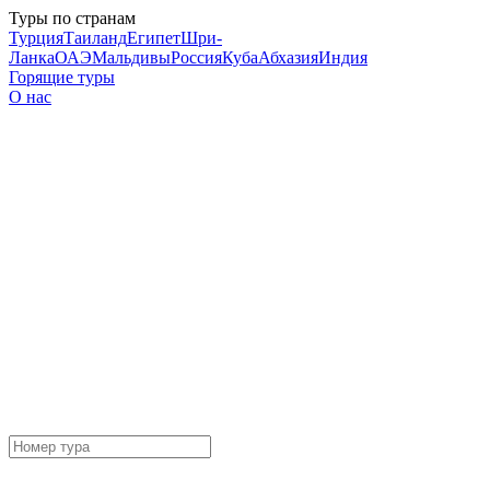
Туры по странам
Турция
Таиланд
Египет
Шри-
Ланка
ОАЭ
Мальдивы
Россия
Куба
Абхазия
Индия
Горящие туры
О нас