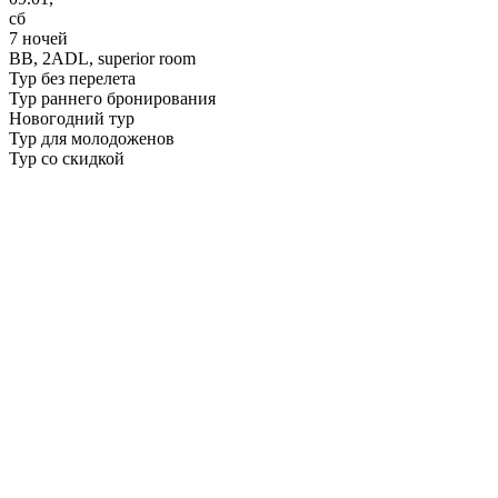
сб
7 ночей
BB,
2ADL, superior room
Тур без перелета
Тур раннего бронирования
Новогодний тур
Тур для молодоженов
Тур со скидкой