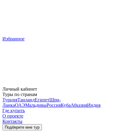
Избранное
Личный кабинет
Туры по странам
Турция
Таиланд
Египет
Шри-
Ланка
ОАЭ
Мальдивы
Россия
Куба
Абхазия
Индия
Где купить
О проекте
Контакты
Подберите мне тур