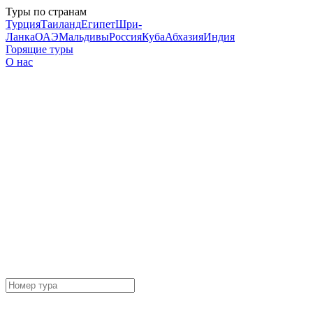
Туры по странам
Турция
Таиланд
Египет
Шри-
Ланка
ОАЭ
Мальдивы
Россия
Куба
Абхазия
Индия
Горящие туры
О нас