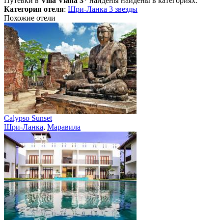
Путевки в
Villa Viana 3*
найдены найдены в категориях:
Категория отеля
:
Шри-Ланка 3 звезды
Похожие отели
Calypso Sunset
Шри-Ланка
,
Маравила