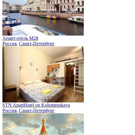
Апарт-отель M28
Россия
,
Санкт-Петербург
STN ApartHotel on Kolomenskaya
Россия
,
Санкт-Петербург