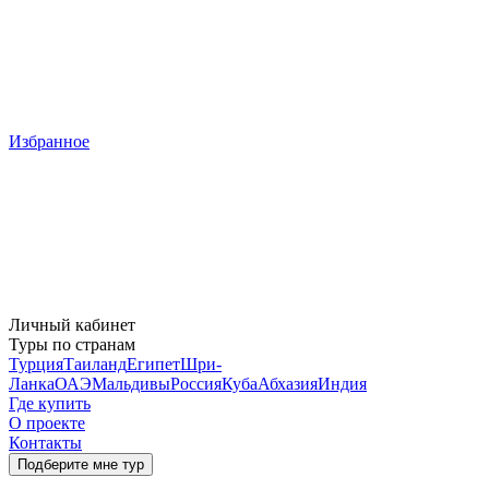
Избранное
Личный кабинет
Туры по странам
Турция
Таиланд
Египет
Шри-
Ланка
ОАЭ
Мальдивы
Россия
Куба
Абхазия
Индия
Где купить
О проекте
Контакты
Подберите мне тур