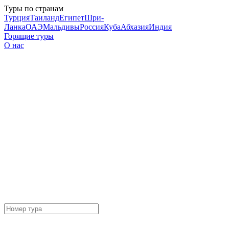
Туры по странам
Турция
Таиланд
Египет
Шри-
Ланка
ОАЭ
Мальдивы
Россия
Куба
Абхазия
Индия
Горящие туры
О нас