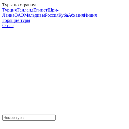
Туры по странам
Турция
Таиланд
Египет
Шри-
Ланка
ОАЭ
Мальдивы
Россия
Куба
Абхазия
Индия
Горящие туры
О нас