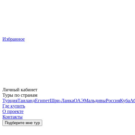
Избранное
Личный кабинет
Туры по странам
Турция
Таиланд
Египет
Шри-Ланка
ОАЭ
Мальдивы
Россия
Куба
Аб
Где купить
О проекте
Контакты
Подберите мне тур