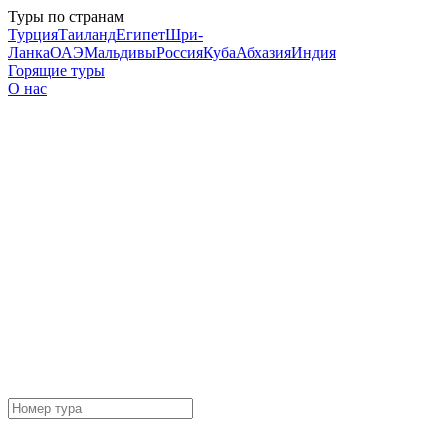
Туры по странам
Турция
Таиланд
Египет
Шри-
Ланка
ОАЭ
Мальдивы
Россия
Куба
Абхазия
Индия
Горящие туры
О нас