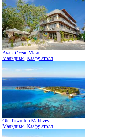
Ayala Ocean View
Мальдивы
,
Каафу атолл
Old Town Inn Maldives
Мальдивы
,
Каафу атолл