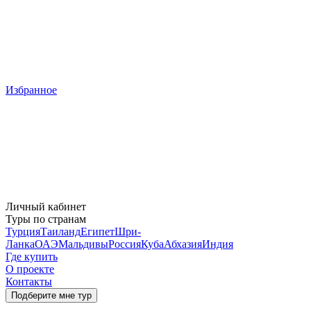
Избранное
Личный кабинет
Туры по странам
Турция
Таиланд
Египет
Шри-
Ланка
ОАЭ
Мальдивы
Россия
Куба
Абхазия
Индия
Где купить
О проекте
Контакты
Подберите мне тур