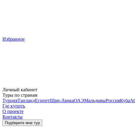
Избранное
Личный кабинет
Туры по странам
Турция
Таиланд
Египет
Шри-Ланка
ОАЭ
Мальдивы
Россия
Куба
Аб
Где купить
О проекте
Контакты
Подберите мне тур