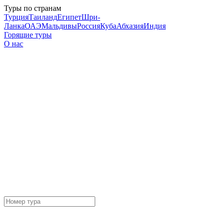
Туры по странам
Турция
Таиланд
Египет
Шри-
Ланка
ОАЭ
Мальдивы
Россия
Куба
Абхазия
Индия
Горящие туры
О нас