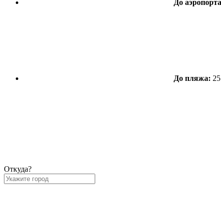
До аэропорт
До пляжа:
25
Откуда?