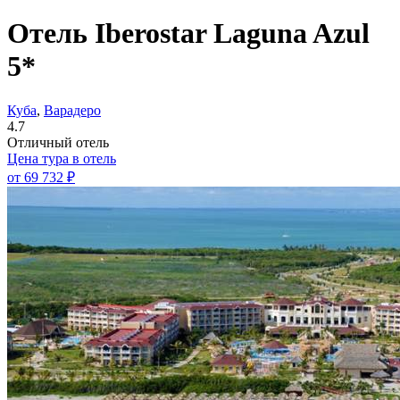
Отель Iberostar Laguna Azul
5*
Куба
,
Варадеро
4.7
Отличный отель
Цена тура в отель
от
69 732 ₽