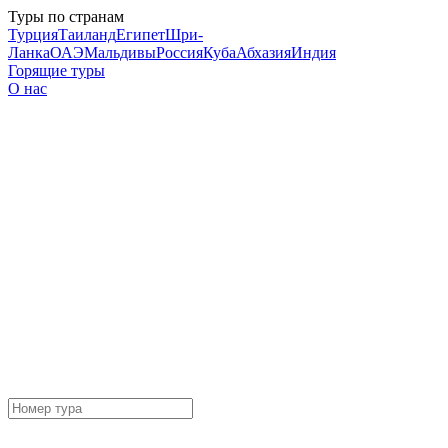
Туры по странам
Турция
Таиланд
Египет
Шри-
Ланка
ОАЭ
Мальдивы
Россия
Куба
Абхазия
Индия
Горящие туры
О нас