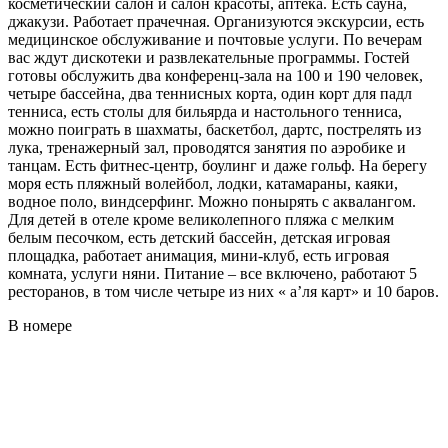
косметический салон и салон красоты, аптека. Есть сауна,
джакузи. Работает прачечная. Организуются экскурсии, есть
медицинское обслуживание и почтовые услуги. По вечерам
вас ждут дискотеки и развлекательные программы. Гостей
готовы обслужить два конференц-зала на 100 и 190 человек,
четыре бассейна, два теннисных корта, один корт для падл
тенниса, есть столы для бильярда и настольного тенниса,
можно поиграть в шахматы, баскетбол, дартс, пострелять из
лука, тренажерный зал, проводятся занятия по аэробике и
танцам. Есть фитнес-центр, боулинг и даже гольф. На берегу
моря есть пляжный волейбол, лодки, катамараны, каяки,
водное поло, виндсерфинг. Можно понырять с аквалангом.
Для детей в отеле кроме великолепного пляжа с мелким
белым песочком, есть детский бассейн, детская игровая
площадка, работает анимация, мини-клуб, есть игровая
комната, услуги няни. Питание – все включено, работают 5
ресторанов, в том числе четыре из них « а’ля карт» и 10 баров.
В номере