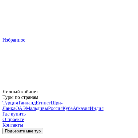
Избранное
Личный кабинет
Туры по странам
Турция
Таиланд
Египет
Шри-
Ланка
ОАЭ
Мальдивы
Россия
Куба
Абхазия
Индия
Где купить
О проекте
Контакты
Подберите мне тур