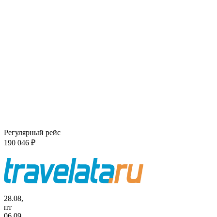
Регулярный рейс
190 046 ₽
28.08,
пт
06.09,