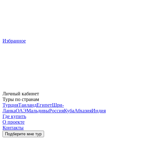
Избранное
Личный кабинет
Туры по странам
Турция
Таиланд
Египет
Шри-
Ланка
ОАЭ
Мальдивы
Россия
Куба
Абхазия
Индия
Где купить
О проекте
Контакты
Подберите мне тур