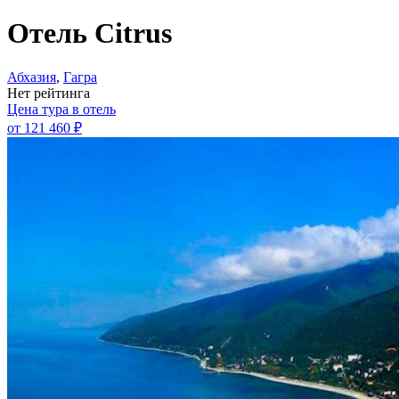
Отель Citrus
Абхазия
,
Гагра
Нет рейтинга
Цена тура в отель
от
121 460 ₽