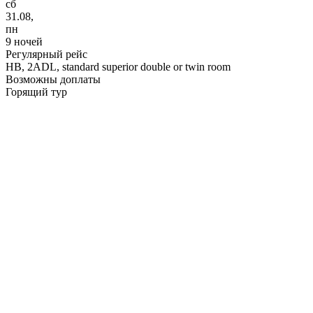
сб
31.08,
пн
9 ночей
Регулярный рейс
HB,
2ADL, standard superior double or twin room
Возможны доплаты
Горящий тур