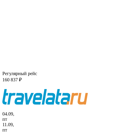
Регулярный рейс
160 837 ₽
04.09,
пт
11.09,
пт