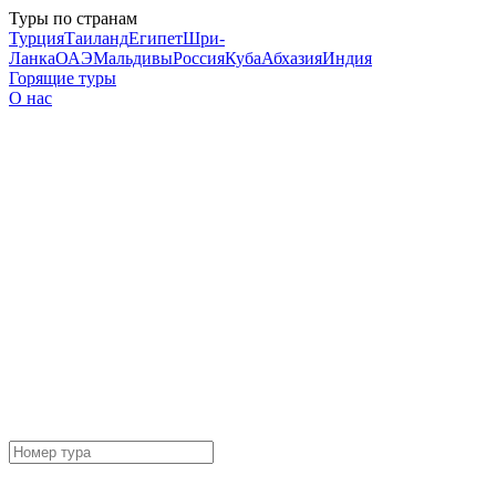
Туры по странам
Турция
Таиланд
Египет
Шри-
Ланка
ОАЭ
Мальдивы
Россия
Куба
Абхазия
Индия
Горящие туры
О нас