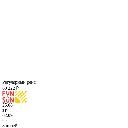
Регулярный рейс
60 222 ₽
25.08,
вт
02.09,
ср
8 ночей