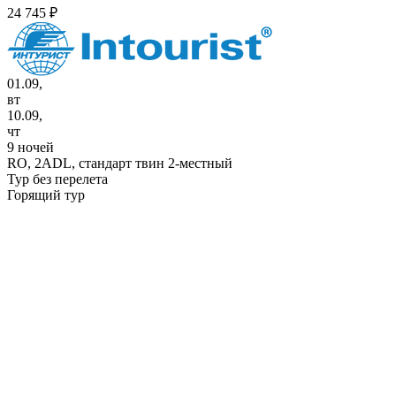
24 745 ₽
01.09,
вт
10.09,
чт
9 ночей
RO,
2ADL, стандарт твин 2-местный
Тур без перелета
Горящий тур