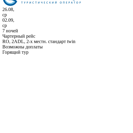
26.08,
ср
02.09,
ср
7 ночей
Чартерный рейс
RO,
2ADL, 2-х местн. стандарт twin
Возможны доплаты
Горящий тур