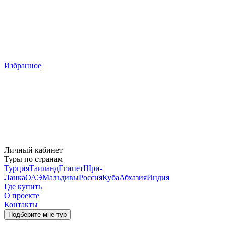
Избранное
Личный кабинет
Туры по странам
Турция
Таиланд
Египет
Шри-
Ланка
ОАЭ
Мальдивы
Россия
Куба
Абхазия
Индия
Где купить
О проекте
Контакты
Подберите мне тур