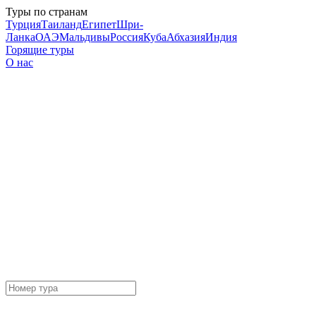
Туры по странам
Турция
Таиланд
Египет
Шри-
Ланка
ОАЭ
Мальдивы
Россия
Куба
Абхазия
Индия
Горящие туры
О нас