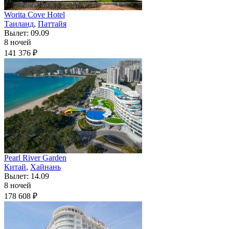
Worita Cove Hotel
Таиланд
,
Паттайя
Вылет: 09.09
8 ночей
141 376 ₽
Pearl River Garden
Китай
,
Хайнань
Вылет: 14.09
8 ночей
178 608 ₽