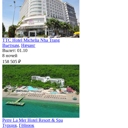
TTC Hotel Michelia Nha Trang
Вьетнам
,
Нячанг
Вылет: 01.10
8 ночей
158 505 ₽
Perre La Mer Hotel Resort & Spa
Турция
,
Гёйнюк