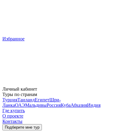
Избранное
Личный кабинет
Туры по странам
Турция
Таиланд
Египет
Шри-
Ланка
ОАЭ
Мальдивы
Россия
Куба
Абхазия
Индия
Где купить
О проекте
Контакты
Подберите мне тур