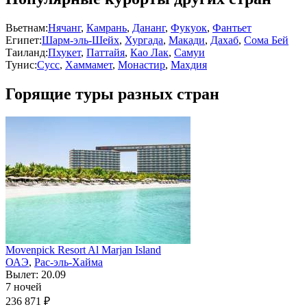
Вьетнам:
Нячанг
,
Камрань
,
Дананг
,
Фукуок
,
Фантьет
Египет:
Шарм-эль-Шейх
,
Хургада
,
Макади
,
Дахаб
,
Сома Бей
Таиланд:
Пхукет
,
Паттайя
,
Као Лак
,
Самуи
Тунис:
Сусс
,
Хаммамет
,
Монастир
,
Махдия
Горящие туры разных стран
Movenpick Resort Al Marjan Island
ОАЭ
,
Рас-эль-Хайма
Вылет: 20.09
7 ночей
236 871 ₽