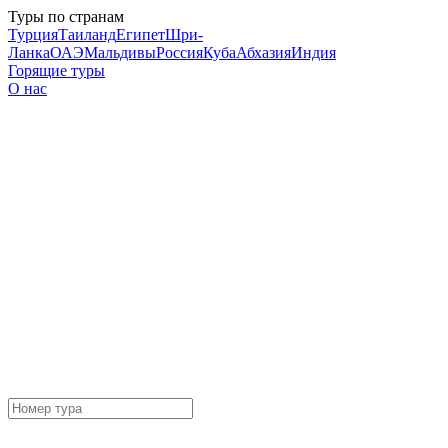
Туры по странам
Турция
Таиланд
Египет
Шри-
Ланка
ОАЭ
Мальдивы
Россия
Куба
Абхазия
Индия
Горящие туры
О нас