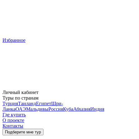
Избранное
Личный кабинет
Туры по странам
Турция
Таиланд
Египет
Шри-
Ланка
ОАЭ
Мальдивы
Россия
Куба
Абхазия
Индия
Где купить
О проекте
Контакты
Подберите мне тур