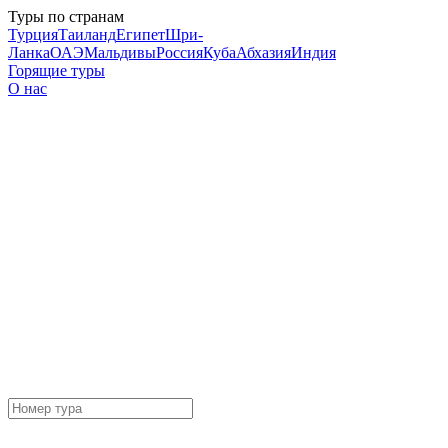
Туры по странам
Турция
Таиланд
Египет
Шри-
Ланка
ОАЭ
Мальдивы
Россия
Куба
Абхазия
Индия
Горящие туры
О нас