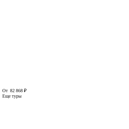
От
82 868 ₽
Еще туры