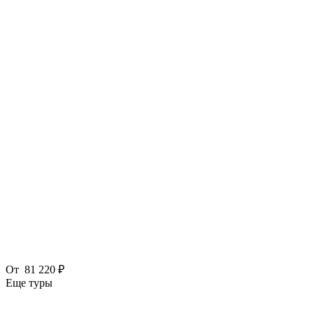
От
81 220 ₽
Еще туры