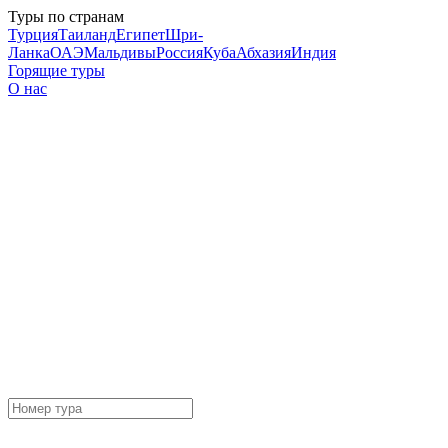
Туры по странам
Турция
Таиланд
Египет
Шри-
Ланка
ОАЭ
Мальдивы
Россия
Куба
Абхазия
Индия
Горящие туры
О нас