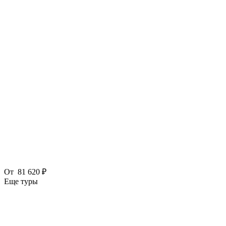
От
81 620 ₽
Еще туры