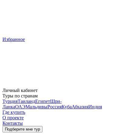
Избранное
Личный кабинет
Туры по странам
Турция
Таиланд
Египет
Шри-
Ланка
ОАЭ
Мальдивы
Россия
Куба
Абхазия
Индия
Где купить
О проекте
Контакты
Подберите мне тур