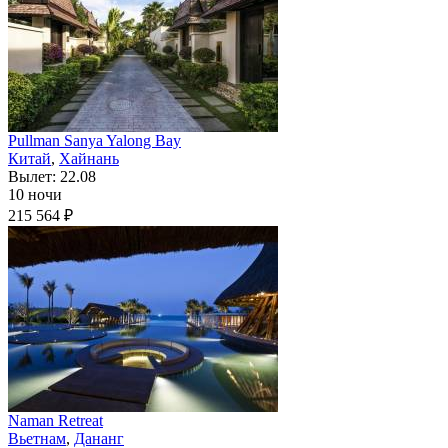
Pullman Sanya Yalong Bay
Китай
,
Хайнань
Вылет: 22.08
10 ночи
215 564 ₽
Naman Retreat
Вьетнам
,
Дананг