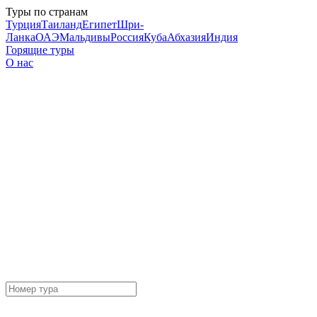
Туры по странам
Турция
Таиланд
Египет
Шри-
Ланка
ОАЭ
Мальдивы
Россия
Куба
Абхазия
Индия
Горящие туры
О нас