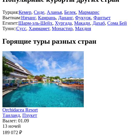
Турция:
Кемер
,
Сиде
,
Аланья
,
Белек
,
Мармарис
Вьетнам:
Нячанг
,
Камрань
,
Дананг
,
Фукуок
,
Фантьет
Египет:
Шарм-эль-Шейх
,
Хургада
,
Макади
,
Дахаб
,
Сома Бей
Тунис:
Сусс
,
Хаммамет
,
Монастир
,
Махдия
Горящие туры разных стран
Orchidacea Resort
Таиланд
,
Пхукет
Вылет: 01.09
13 ночей
189 072 ₽