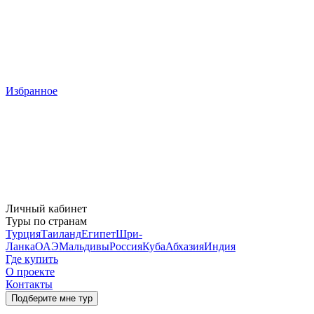
Избранное
Личный кабинет
Туры по странам
Турция
Таиланд
Египет
Шри-
Ланка
ОАЭ
Мальдивы
Россия
Куба
Абхазия
Индия
Где купить
О проекте
Контакты
Подберите мне тур