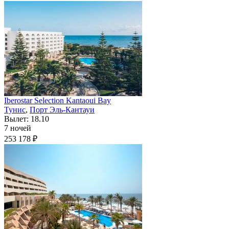
Iberostar Selection Kantaoui Bay
Тунис
,
Порт Эль-Кантауи
Вылет: 18.10
7 ночей
253 178 ₽